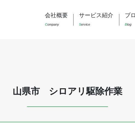
会社概要
サービス紹介
ブ
C
ompany
S
ervice
B
log
山県市 シロアリ駆除作業