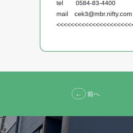
tel 0584-83-4400
mail
cek3@mbr.nifty.com
<<<<<<<<<<<<<<<<<<<<<
←
前へ