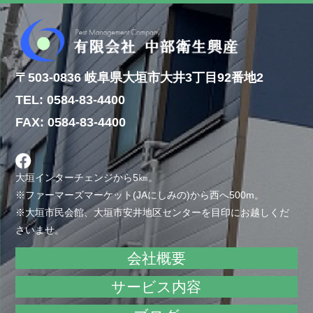
〒503-0836 岐阜県大垣市大井3丁目92番地2
TEL: 0584-83-4400
FAX: 0584-83-4400
大垣インターチェンジから5㎞。
※ファーマーズマーケット(JAにしみの)から西へ500m。
※大垣市民会館、大垣市安井地区センターを目印にお越しくだ
さいませ。
会社概要
サービス内容