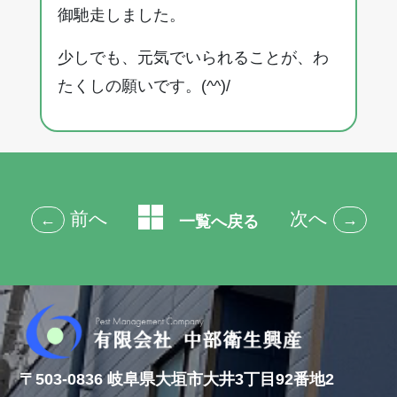
御馳走しました。
少しでも、元気でいられることが、わ
たくしの願いです。(^^)/
前へ
次へ
←
→
一覧へ戻る
〒503-0836 岐阜県大垣市大井3丁目92番地2