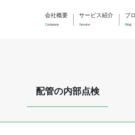
会社概要
サービス紹介
ブ
C
ompany
S
ervice
B
log
配管の内部点検