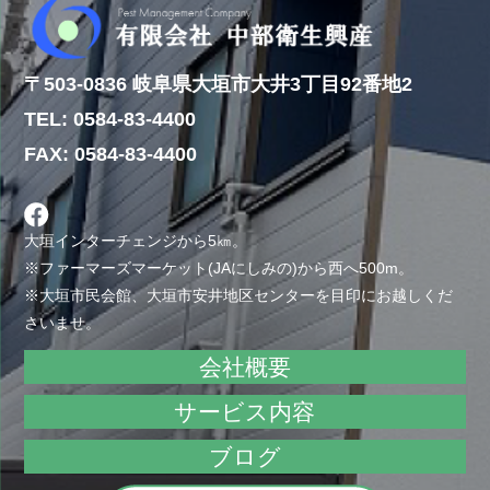
〒503-0836 岐阜県大垣市大井3丁目92番地2
TEL: 0584-83-4400
FAX: 0584-83-4400
大垣インターチェンジから5㎞。
※ファーマーズマーケット(JAにしみの)から西へ500m。
※大垣市民会館、大垣市安井地区センターを目印にお越しくだ
さいませ。
会社概要
サービス内容
ブログ