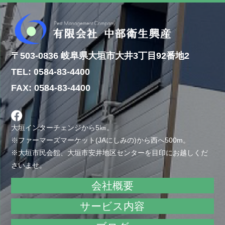
〒503-0836 岐阜県大垣市大井3丁目92番地2
TEL: 0584-83-4400
FAX: 0584-83-4400
大垣インターチェンジから5㎞。
※ファーマーズマーケット(JAにしみの)から西へ500m。
※大垣市民会館、大垣市安井地区センターを目印にお越しくだ
さいませ。
会社概要
サービス内容